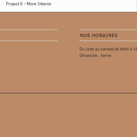
Project 5 – More Interior
NOS HORAIRES
Du lundi au samedi de 8h00 à 1
Dimanche : fermé