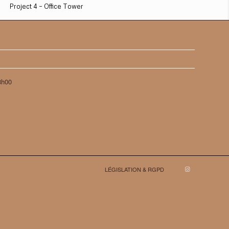
Project 4 – Office Tower
8h00
LÉGISLATION & RGPD