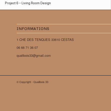
Project 6 – Living Room Design
INFORMATIONS
1 CHE DES TENQUES 33610 CESTAS
06 66 71 36 07
qualibois33@gmail.com
© Copyright - Qualibois 33