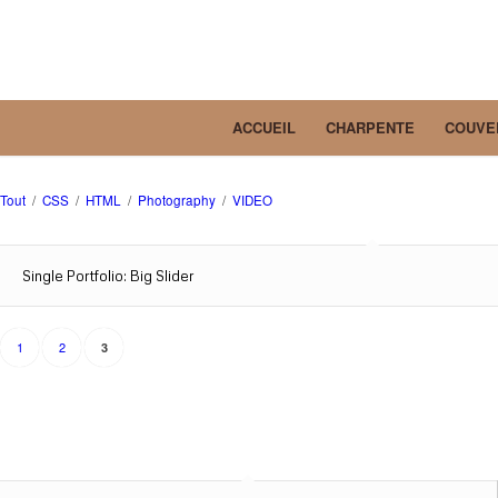
ACCUEIL
CHARPENTE
COUVE
Tout
/
CSS
/
HTML
/
Photography
/
VIDEO
Single Portfolio: Big Slider
1
2
3