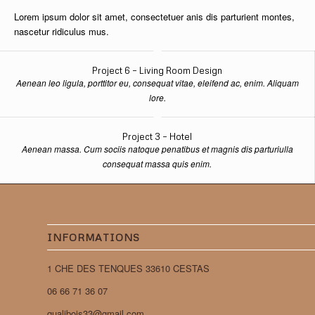
Lorem ipsum dolor sit amet, consectetuer anis dis parturient montes,
nascetur ridiculus mus.
Project 6 – Living Room Design
Aenean leo ligula, porttitor eu, consequat vitae, eleifend ac, enim. Aliquam
lore.
Project 3 – Hotel
Aenean massa. Cum sociis natoque penatibus et magnis dis parturiulla
consequat massa quis enim.
INFORMATIONS
1 CHE DES TENQUES 33610 CESTAS
06 66 71 36 07
qualibois33@gmail.com