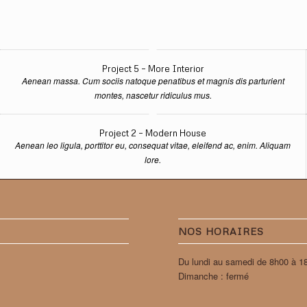
Project 5 – More Interior
Aenean massa. Cum sociis natoque penatibus et magnis dis parturient
montes, nascetur ridiculus mus.
Project 2 – Modern House
Aenean leo ligula, porttitor eu, consequat vitae, eleifend ac, enim. Aliquam
lore.
NOS HORAIRES
Du lundi au samedi de 8h00 à 1
Dimanche : fermé