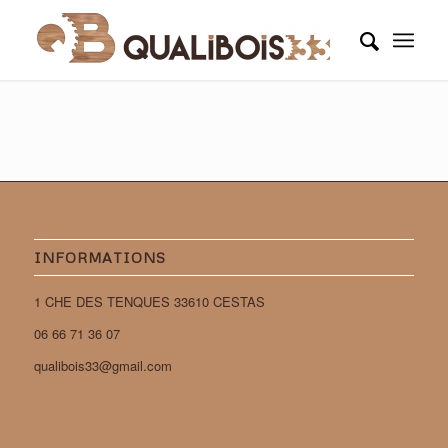
INFORMATIONS
1 CHE DES TENQUES 33610 CESTAS
06 66 71 36 07
qualibois33@gmail.com